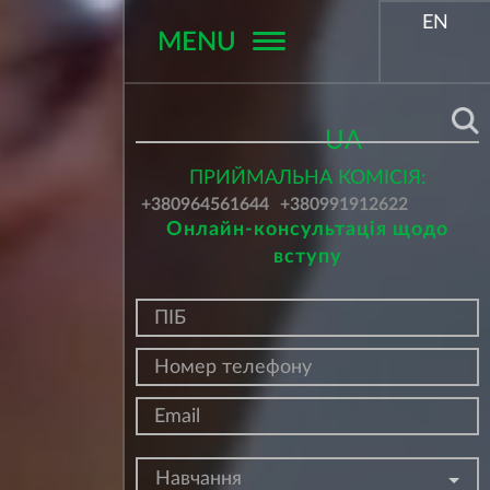
EN
MENU
Поиск
UA
ПРИЙМАЛЬНА КОМІСІЯ:
+380964561644
+380991912622
Онлайн-консультація щодо
вступу
Навчання