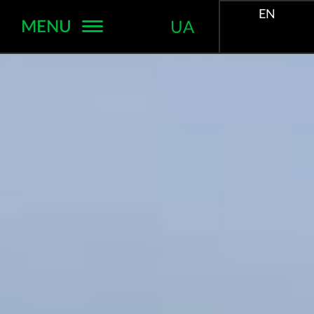
EN
MENU
UA