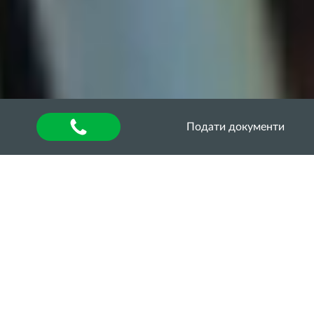
Подати документи
Головна
»
Воркшопи: передовий досвід
ЛАКТАЛІС – світовий
лідер з виробництва
молочної продукції