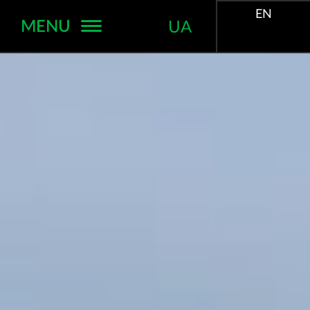
EN
MENU
UA