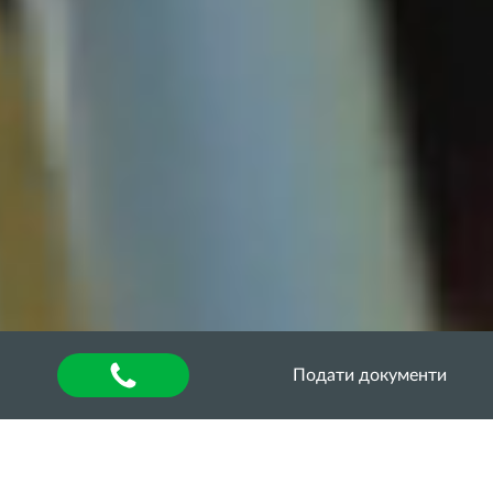
Подати документи
Головна
»
Воркшопи: передовий досвід