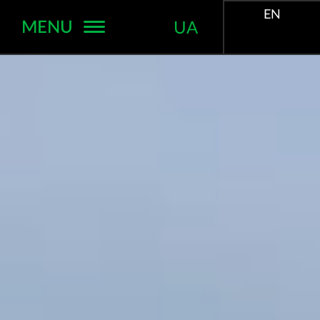
EN
MENU
UA