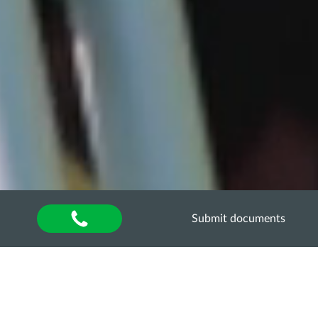
Submit documents
Home
Воркшопи: передовий досвід