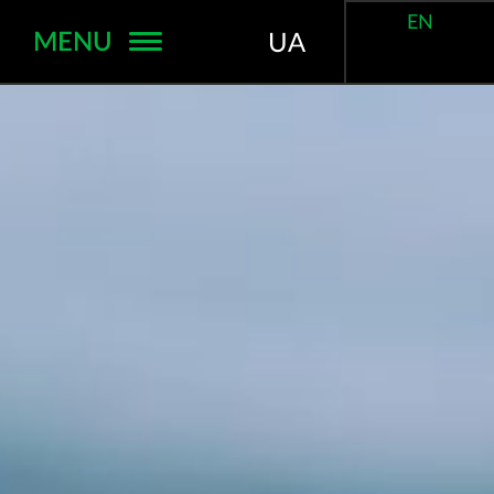
EN
MENU
UA