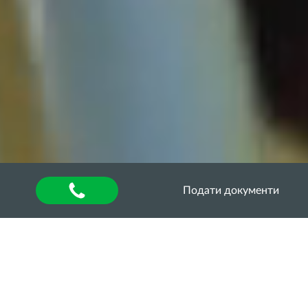
Подати документи
Головна
»
Воркшопи: передовий досвід
Кумисна ферма у