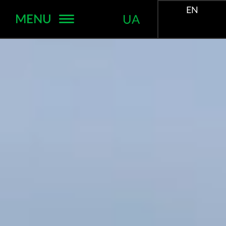
EN
MENU
UA