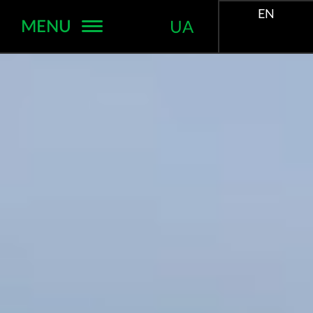
EN
MENU
UA