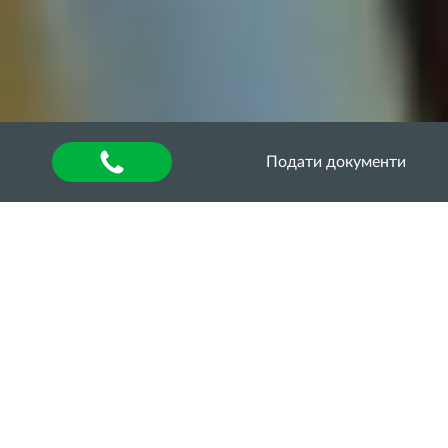
Подати документи
Головна
»
Воркшопи: передовий досвід
Грумінг як мистецтво
29 вересня 2022 року грумер салону «Bloom-
groom» Анна Шепітко на практикумі із фаху
познайомила здобувачів ННІБтаА з
особливостями своєї роботи. Висвітлила плюси
та мінуси професії грумера, підкреслила її