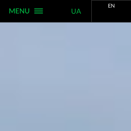
EN
MENU
UA