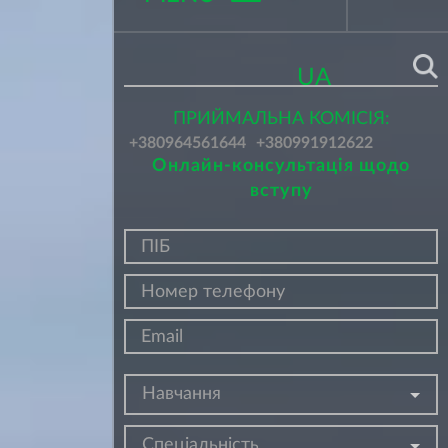
Поиск
UA
ПРИЙМАЛЬНА КОМІСІЯ:
+380964561644
+380991912622
Онлайн-консультація щодо
вступу
Навчання
Спеціальність