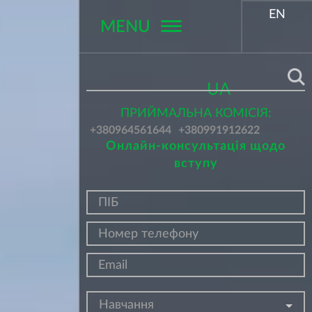
EN
MENU
Поиск
UA
ПРИЙМАЛЬНА КОМІСІЯ:
+380964561644
+380991912622
Онлайн-консультація щодо
вступу
Навчання