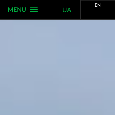
EN
MENU
UA