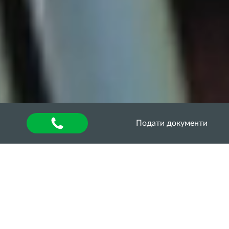
Подати документи
Головна
»
About university
»
Other units
»
Department of Quality Assurance of Higher
Education
»
Акредитаційна експертиза
»
Акредитаційна експертиза освітньо-професійної
програми «Агроінженерія» за першим
(бакалаврським) рівнем вищої освіти