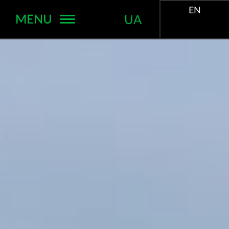
EN
MENU
UA