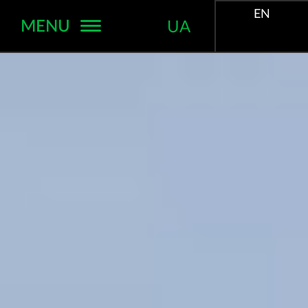
EN
MENU
UA