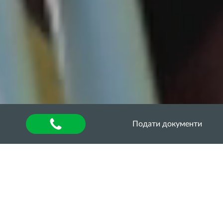
Подати документи
Головна
»
About university
»
Other units
»
Department of Quality Assurance of Higher
Education
»
Акредитаційна експертиза
»
Акредитаційна експертиза освітньо-професійної
програми «Захист і карантин рослин» за другим
(магістерським) рівнем вищої освіти