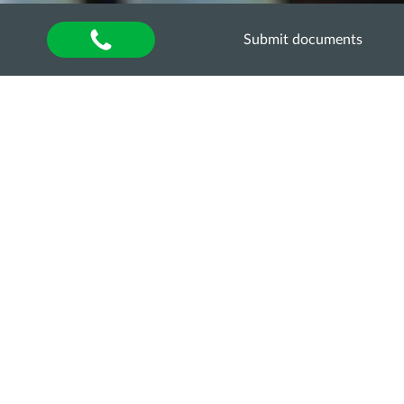
Submit documents
Home
»
About university
»
Other units
»
Department of Quality Assurance of Higher
Education
»
Акредитаційна експертиза
»
Акредитаційна експертиза освітньо-професійної
програми «Захист і карантин рослин» за другим
(магістерським) рівнем вищої освіти
РОБОЧІ ПРОГРАМИ