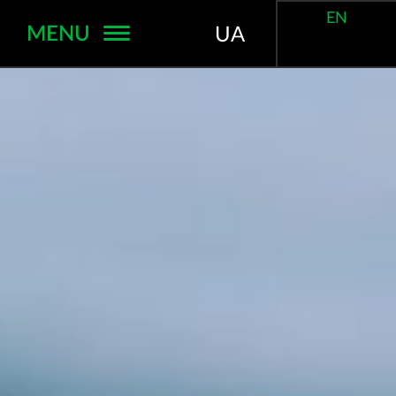
EN
MENU
UA