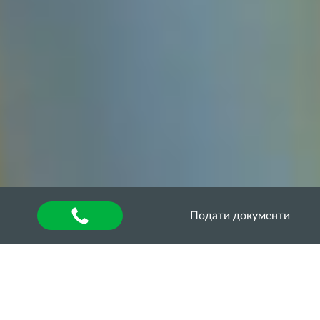
Подати документи
Головна
»
About university
»
Other units