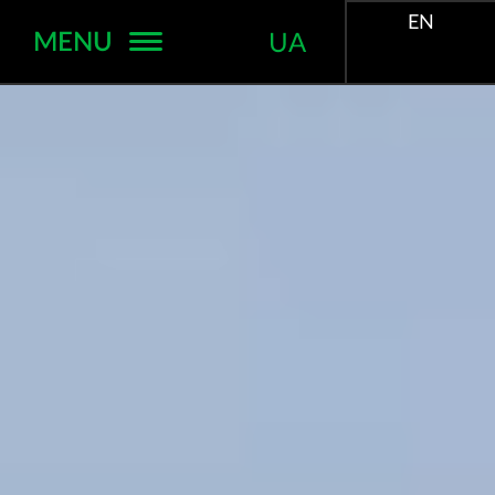
EN
MENU
UA