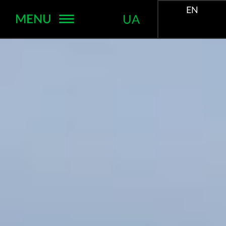
EN
MENU
UA