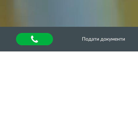
Подати документи
Головна
»
About university
»
Відділ аспірантури та
докторантури
»
Освітньо-наукові програми
ОНП «АГРОНОМІЯ»
ТРЕТЬОГО (ОСВІТНЬО-