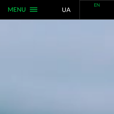
EN
MENU
UA