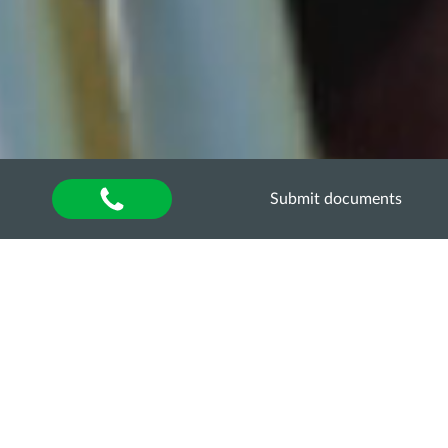
Submit documents
Home
»
About university
»
Відділ аспірантури та
докторантури
»
Освітньо-наукові програми
ОНП «АГРОНОМІЯ»