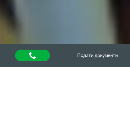
Подати документи
Головна
»
Відкриті заняття (лекції, семінари тощо)
Лінгвістика ХХІ сторіччя
01 червня 2022 року в рамках тижня англійської
мови відбувся науковий міжкафедральний
семінар на тему «Лінгвістика ХХІ сторіччя». Захід