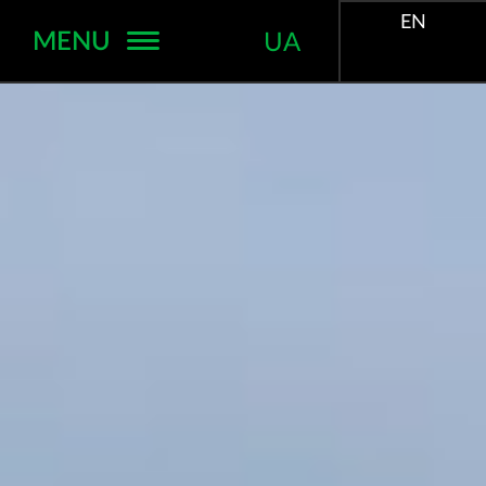
EN
MENU
UA