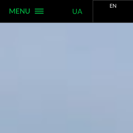
EN
MENU
UA