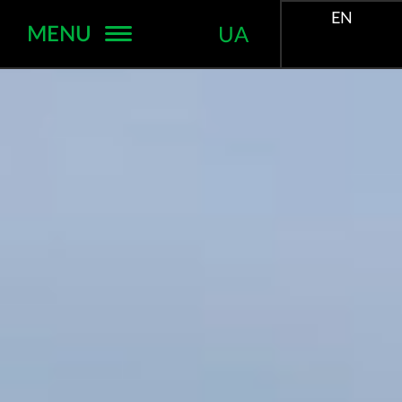
EN
MENU
UA