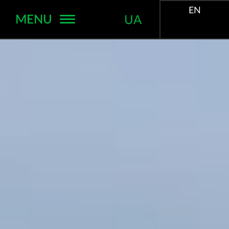
EN
MENU
UA