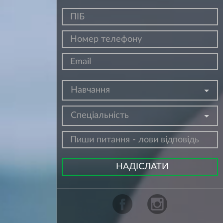
Навчання
Спеціальність