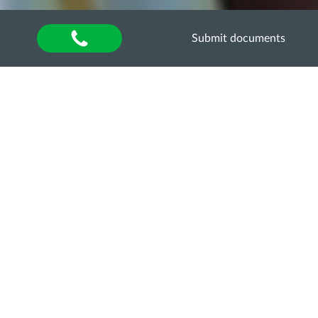
Submit documents
Home
»
About university
»
Наукова діяльність та
інновації
»
Студентські наукові гуртки
»
Архів
гуртків
Гурток «Грунтознавство
та охорона грунтів»
Sorry, this entry is only available in
UA
and
RU
.