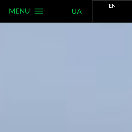
EN
MENU
UA