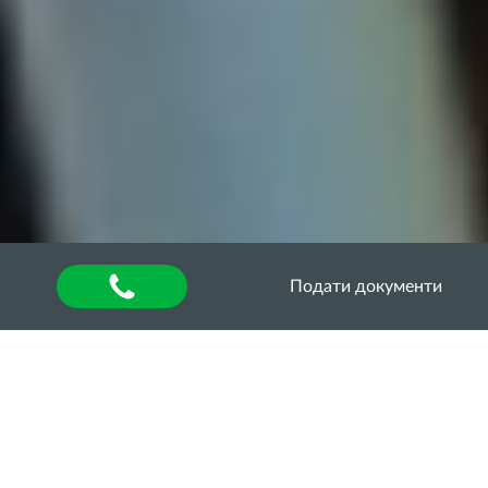
Подати документи
Головна
»
About university
»
Наукова діяльність та
інновації
»
Студентські наукові гуртки