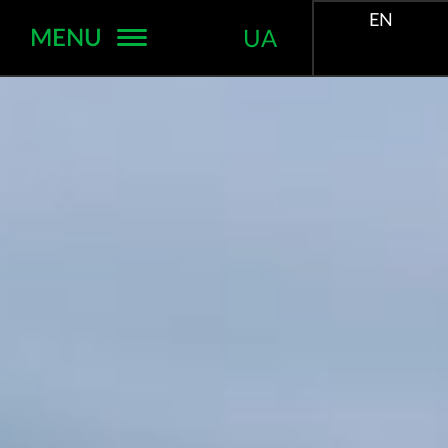
EN
MENU
UA