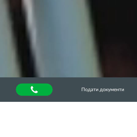
Подати документи
Головна
»
About university
»
Наукова діяльність та
інновації
»
Науково-технічні заходи
»
Всеукраїнські конкурси та олімпіади