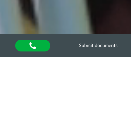
Submit documents
Home
»
About university
»
Наукова діяльність та
інновації
»
Науково-технічні заходи
»
Всеукраїнські конкурси та олімпіади
Всеукраїнська