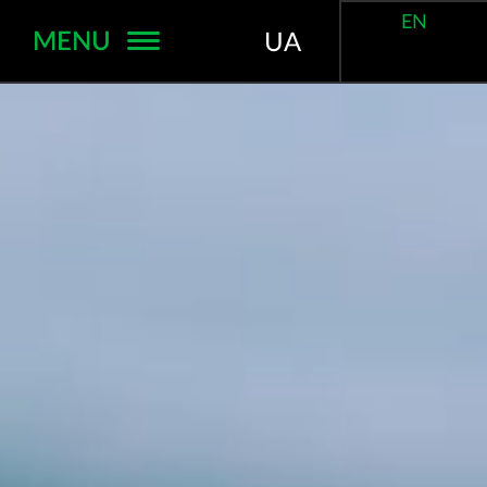
EN
MENU
UA