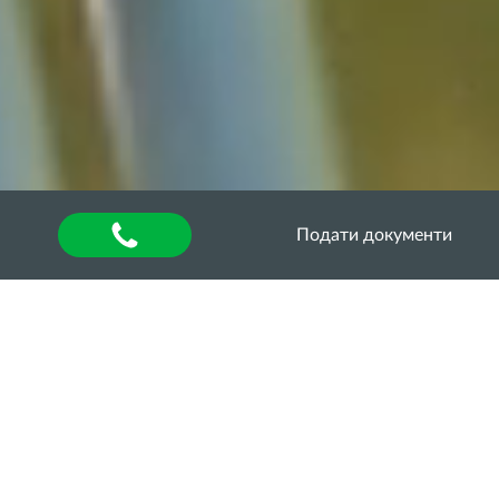
Подати документи
Головна
»
About university
»
Other units
»
Department of Quality Assurance of Higher
Education
»
Акредитаційна експертиза
»
Акредитаційна експертиза освітньо-професійної
програми «Менеджмент» за першим
(бакалаврським) рівнем вищої освіти,
Акредитаційна експертиза освітньо-професійної