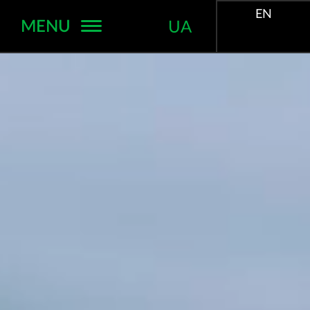
EN
MENU
UA