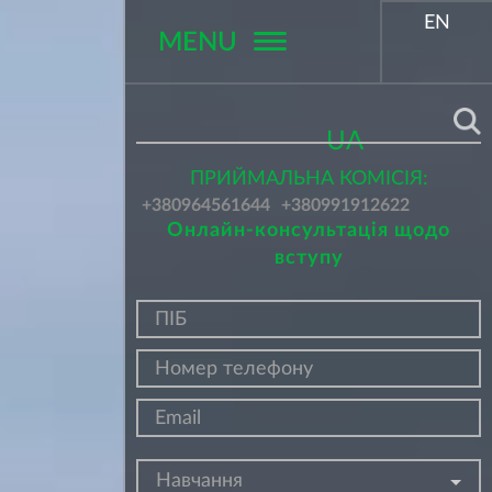
EN
MENU
Поиск
UA
ПРИЙМАЛЬНА КОМІСІЯ:
+380964561644
+380991912622
Онлайн-консультація щодо
вступу
Навчання