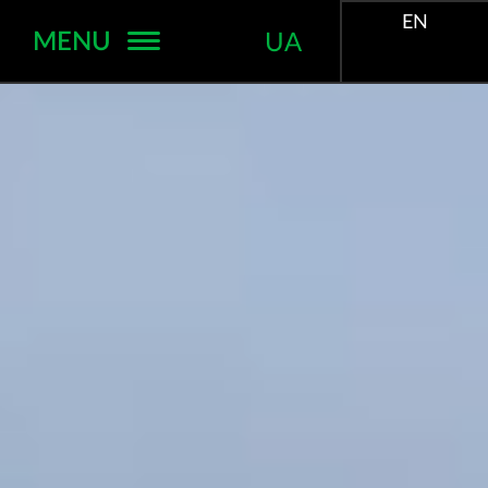
EN
MENU
UA