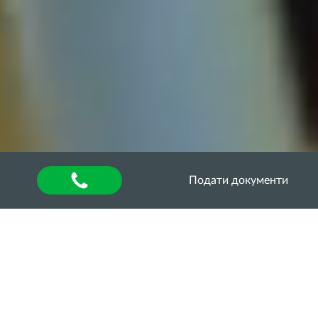
Подати документи
Головна
»
About university
»
Відділ аспірантури та
докторантури
»
Освітньо-наукові програми
»
ОНП
«ВЕТЕРИНАРНА МЕДИЦИНА» ТРЕТЬОГО
(ОСВІТНЬО-НАУКОВОГО) РІВНЯ (PhD) ЗІ
СПЕЦІАЛЬНОСТІ 211 «ВЕТЕРИНАРНА