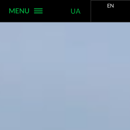
EN
MENU
UA