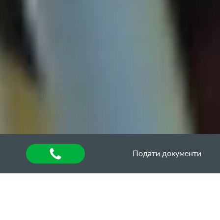
Подати документи
Головна
»
Оголошення
Трансляція з ОДАУ