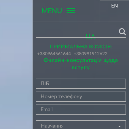
EN
MENU
Поиск
UA
ПРИЙМАЛЬНА КОМІСІЯ:
+380964561644
+380991912622
Онлайн-консультація щодо
вступу
Навчання