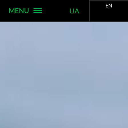
EN
MENU
UA