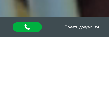
Подати документи
Головна
»
About university
»
Відділ аспірантури та
докторантури
»
Освітньо-наукові програми
»
ОНП
«МЕНЕДЖМЕНТ» ТРЕТЬОГО (ОСВІТНЬО-
НАУКОВОГО) РІВНЯ (PhD) ЗІ СПЕЦІАЛЬНОСТІ
073 «МЕНЕДЖМЕНТ»
АКРЕДИТАЦІЙНА