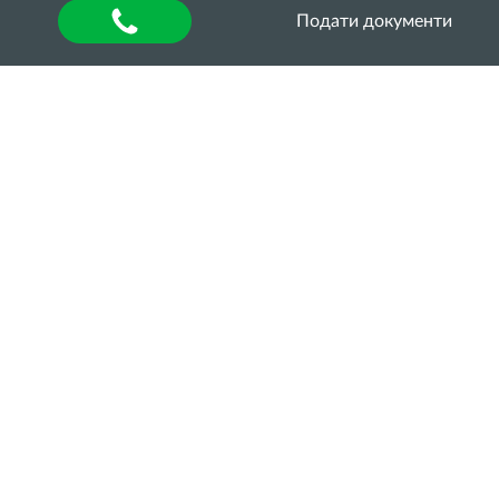
Подати документи
Головна
»
About university
»
Відділ аспірантури та
докторантури
»
Освітньо-наукові програми
»
ОНП
«АГРОНОМІЯ» ТРЕТЬОГО (ОСВІТНЬО-
НАУКОВОГО) РІВНЯ (PhD) ЗІ СПЕЦІАЛЬНОСТІ
201 «АГРОНОМІЯ»
Захист докторів
філософії спеціальності
201 «Агрономія» (Куртєв