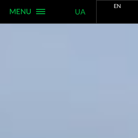
EN
MENU
UA