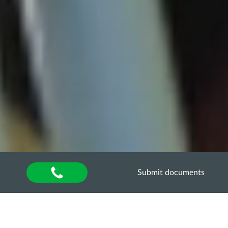
Submit documents
Home
»
Оголошення