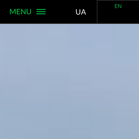
EN
MENU
UA