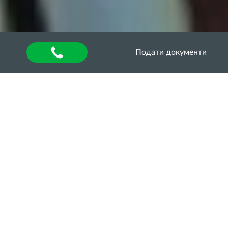
Подати документи
Головна
»
About university
»
Наукова діяльність та
інновації
»
Студентські наукові гуртки
»
Гуртки
факультету геодезії, землеустрою та
агроінженерії
»
Гурток “Підвищення надійності та
ефективності використання машин,
технологічних комплексів та систем в аграрному
виробництві”