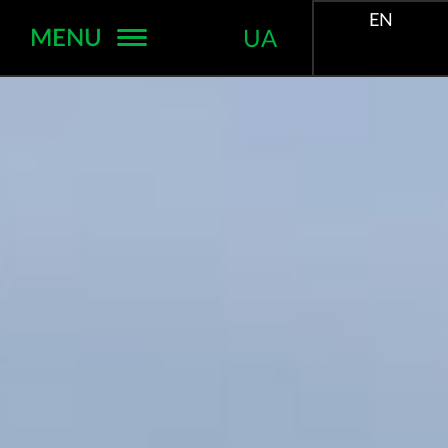
EN
MENU
UA