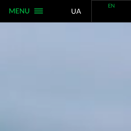
EN
MENU
UA