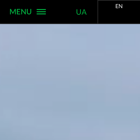
EN
MENU
UA