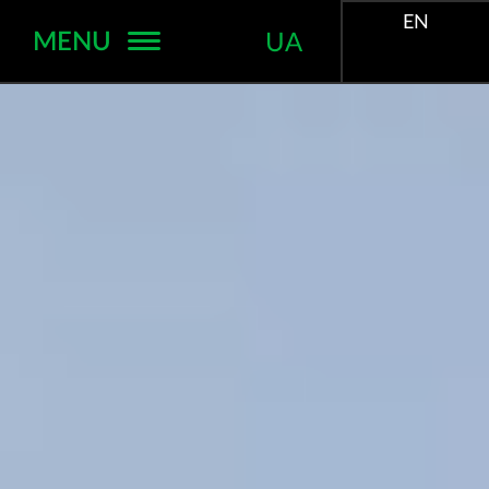
EN
MENU
UA