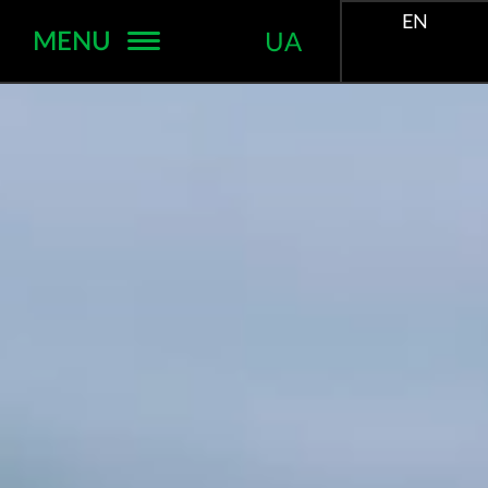
EN
MENU
UA