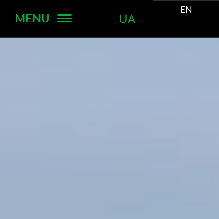
EN
MENU
UA