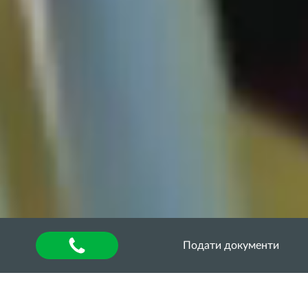
Подати документи
Головна
»
About university
»
Відділ аспірантури та