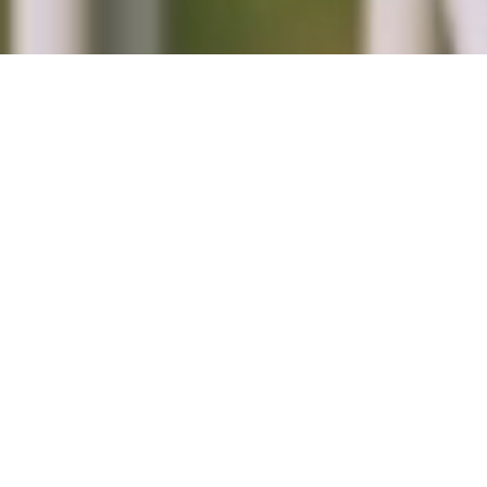
Головна
»
About university
»
Відділ аспірантури та 
Наук