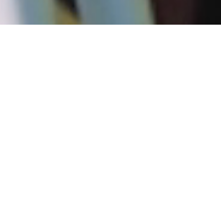
докторантури
ова робота