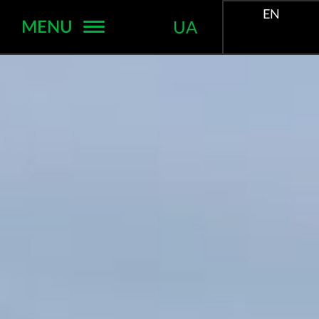
EN
MENU
UA