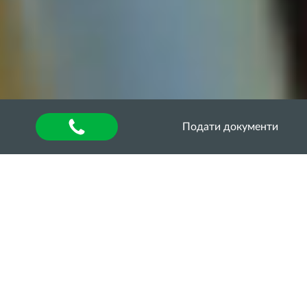
Подати документи
Головна
»
Оголошення
На варті врожаю:
здобувачі та науковці
ОДАУ досліджують