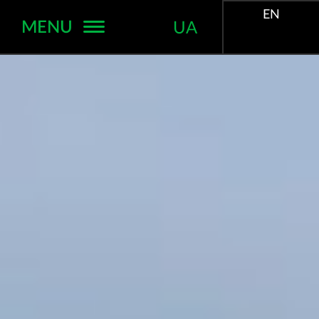
EN
MENU
UA