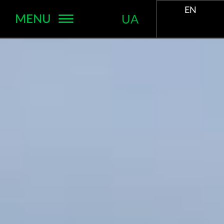
EN
MENU
UA