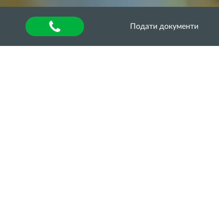
Подати документи
Головна
»
Оголошення
УНІВЕРСИТЕТ
ПРОДОВЖУЄ
РОЗШИРЮВАТИ
МІЖНАРОДНЕ
СПІВРОБІТНИЦТВО
Одеський державний аграрний університет