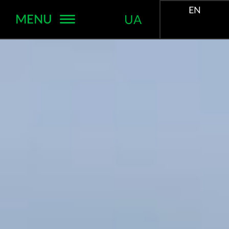
EN
MENU
UA