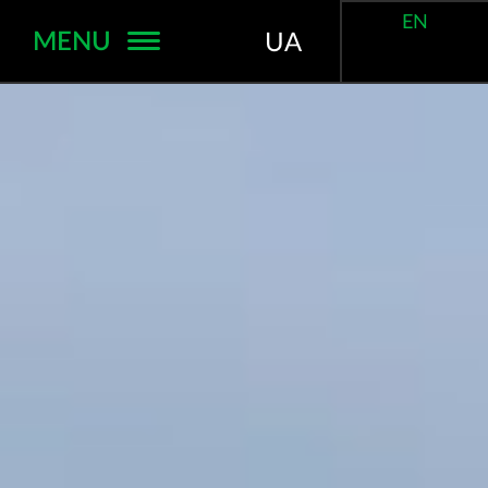
EN
MENU
UA