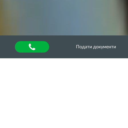
Подати документи
Головна
»
Оголошення
Серія навчально-
консультаційних
семінарів для фермерів