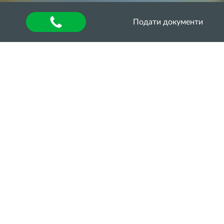
Подати документи
Головна
»
Оголошення
РЕАЛІЗОВАНО
АКАДЕМІЧНУ
МОБІЛЬНІСТЬ
ЗДОБУВАЧІВ
УНІВЕРСИТЕТУ В
РАМКАХ ПРОГРАМИ